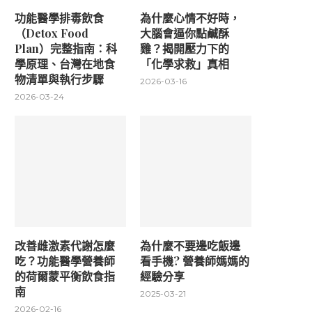
功能醫學排毒飲食
為什麼心情不好時，
（Detox Food
大腦會逼你點鹹酥
Plan）完整指南：科
雞？揭開壓力下的
學原理、台灣在地食
「化學求救」真相
物清單與執行步驟
2026-03-16
2026-03-24
改善雌激素代謝怎麼
為什麼不要邊吃飯邊
吃？功能醫學營養師
看手機? 營養師媽媽的
的荷爾蒙平衡飲食指
經驗分享
南
2025-03-21
2026-02-16