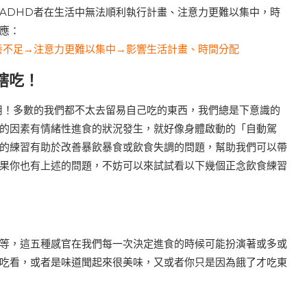
ADHD者在生活中無法順利執行計畫、注意力更難以集中，時
應：
養不足→注意力更難以集中→影響生活計畫、時間分配
瞎吃！
用！多數的我們都不太去留易自己吃的東西，我們總是下意識的
的因素有情緒性進食的狀況發生，就好像身體啟動的「自動駕
的練習有助於改善暴飲暴食或飲食失調的問題，幫助我們可以帶
果你也有上述的問題，不妨可以來試試看以下幾個正念飲食練習
等，這五種感官在我們每一次決定進食的時候可能扮演著或多或
吃看，或者是味道聞起來很美味，又或者你只是因為餓了才吃東