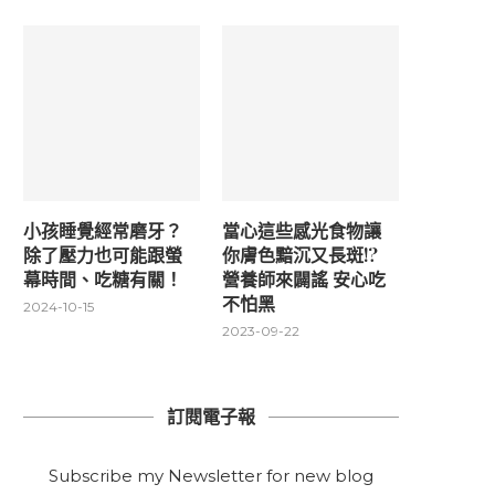
小孩睡覺經常磨牙？
當心這些感光食物讓
除了壓力也可能跟螢
你膚色黯沉又長斑!?
幕時間、吃糖有關！
營養師來闢謠 安心吃
不怕黑
2024-10-15
2023-09-22
訂閱電子報
Subscribe my Newsletter for new blog