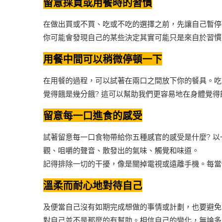
留意採買或用餐時的習慣
在做出買或不買、吃或不吃的選擇之前，先讓自己暫停
你可能會發現自己的某些決定其實可能只是來自於習慣
用餐中間可以稍微停頓一下
在用餐的過程，可以試著在兩口之間放下你的餐具。吃
覺得餓是幾分餓? 這可以幫助我們更容易地在身體覺
留意每一口進食的感受
試著留意每一口食物帶給你五種感官的感受是什麼? 
觀、咀嚼的聲音、散發出的氣味、觸覺和味道。
記得排除一切的干擾，像是關掉電視或遠離手機。每當
溫柔而耐心地對待自己
及便當自己沒有如期完成想做的事情或計劃，也要避免
對自己並不是那麼的有幫助。相信自己的變化，無論多