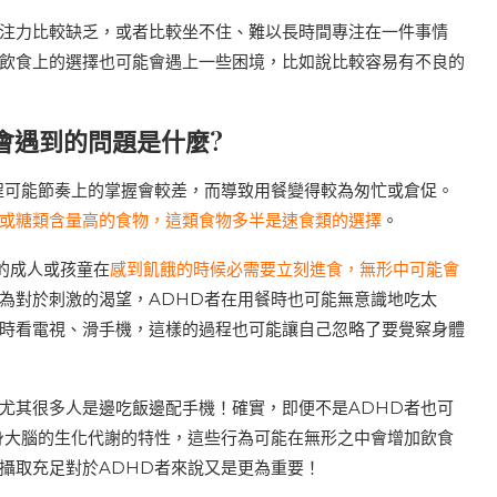
專注力比較缺乏，或者比較坐不住、難以長時間專注在一件事情
飲食上的選擇也可能會遇上一些困境，比如說比較容易有不良的
會遇到的問題是什麼?
程可能節奏上的掌握會較差，而導致用餐變得較為匆忙或倉促。
或糖類含量高的食物，這類食物多半是速食類的選擇
。
的成人或孩童在
感到飢餓的時候必需要立刻進食，無形中可能會
為對於刺激的渴望，ADHD者在用餐時也可能無意識地吃太
時看電視、滑手機，這樣的過程也可能讓自己忽略了要覺察身體
尤其很多人是邊吃飯邊配手機！確實，即便不是ADHD者也可
身大腦的生化代謝的特性，這些行為可能在無形之中會增加飲食
攝取充足對於ADHD者來說又是更為重要！